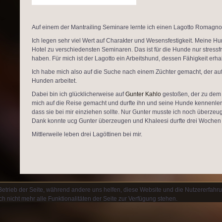
Auf einem der Mantrailing Seminare lernte ich einen Lagotto Romagno
Ich legen sehr viel Wert auf Charakter und Wesensfestigkeit. Meine H
Hotel zu verschiedensten Seminaren. Das ist für die Hunde nur stress
haben. Für mich ist der Lagotto ein Arbeitshund, dessen Fähigkeit erha
Ich habe mich also auf die Suche nach einem Züchter gemacht, der auf
Hunden arbeitet.
Dabei bin ich glücklicherweise auf
Gunter Kahlo
gestoßen, der zu dem Z
mich auf die Reise gemacht und durfte ihn und seine Hunde kennenlern
dass sie bei mir einziehen sollte. Nur Gunter musste ich noch überzeuge
Dank konnte ucg Gunter überzeugen und Khaleesi durfte drei Wochen sp
Mittlerweile leben drei Lagöttinen bei mir.
 Betrieb der Seite, während andere uns helfen, diese Website und die Nutzererfahr
 nicht mehr alle Funktionalitäten der Seite zur Verfügung stehen.