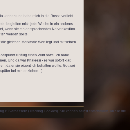
lo kennen und habe mich in die Rasse verliebt.
unde begleiten mich jede Woche in ein anderes
frei, wenn sie ein entsprechendes Nervenkostüm
lten werden sollte.
 die gleichen Merkmale Wert legt und mit seinen
eitpunkt zufällig einen Wurf hatte. Ich habe
en. Und da war Khaleesi - es war sofort klar,
n, da er sie eigentlich behalten wollte. Gott sei
äter bei mir einziehen :-)
ung zu verbessern (Tracking Cookies). Sie können selbst entscheiden, ob Sie die