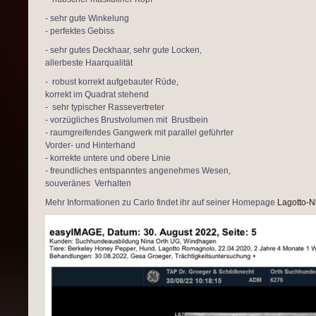
- sehr gute Winkelung
- perfektes Gebiss
- sehr gutes Deckhaar, sehr gute Locken,
allerbeste Haarqualität
- robust korrekt aufgebauter Rüde,
korrekt im Quadrat stehend
- sehr typischer Rassevertreter
- vorzügliches Brustvolumen mit Brustbein
- raumgreifendes Gangwerk mit parallel geführter
Vorder- und Hinterhand
- korrekte untere und obere Linie
- freundliches entspanntes angenehmes Wesen,
souveränes Verhalten
Mehr Informationen zu Carlo findet ihr auf seiner Homepage
Lagotto-N