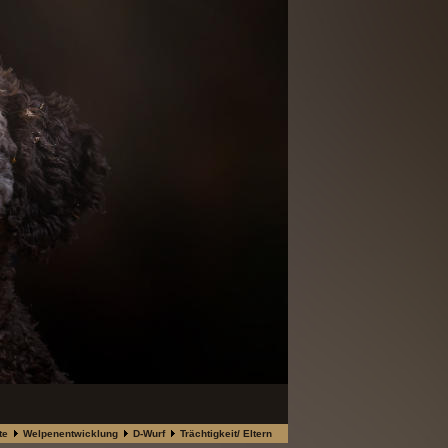
te
Welpenentwicklung
D-Wurf
Trächtigkeit/ Eltern