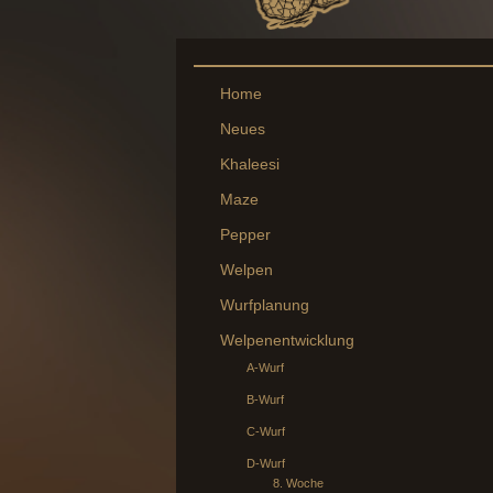
Home
Neues
Khaleesi
Maze
Pepper
Welpen
Wurfplanung
Welpenentwicklung
A-Wurf
B-Wurf
C-Wurf
D-Wurf
8. Woche