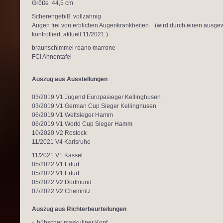
Größe 44,5 cm
Scherengebiß vollzahnig
Augen frei von erblichen Augenkrankheiten
(wird durch einen ausge
kontrolliert, aktuell 11/2021 )
braunschimmel roano marrone
FCI Ahnentafel
Auszug aus Ausstellungen
03/2019 V1 Jugend Europasieger Kellinghusen
03/2019 V1 German Cup Sieger Kellinghusen
06/2019 V1 Weltsieger Hamm
06/2019 V1 World Cup Sieger Hamm
10/2020 V2 Rostock
11/2021 V4 Karlsruhe
11/2021 V1 Kassel
05/2022 V1 Erfurt
05/2022 V1 Erfurt
05/2022 V2 Dortmund
07/2022 V2 Chemnitz
Auszug aus Richterbeurteilungen
- hübscher maskuliner Kopf