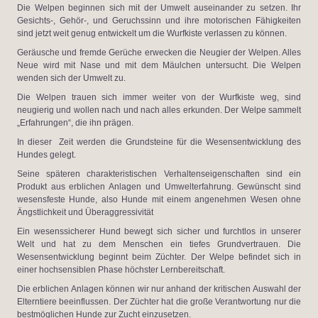
Die Welpen beginnen sich mit der Umwelt auseinander zu setzen. Ihr
Gesichts-, Gehör-, und Geruchssinn und ihre motorischen Fähigkeiten
sind jetzt weit genug entwickelt um die Wurfkiste verlassen zu können.
Geräusche und fremde Gerüche erwecken die Neugier der Welpen. Alles
Neue wird mit Nase und mit dem Mäulchen untersucht. Die Welpen
wenden sich der Umwelt zu.
Die Welpen trauen sich immer weiter von der Wurfkiste weg, sind
neugierig und wollen nach und nach alles erkunden. Der Welpe sammelt
„Erfahrungen“, die ihn prägen.
In dieser Zeit werden die Grundsteine für die Wesensentwicklung des
Hundes gelegt.
Seine späteren charakteristischen Verhaltenseigenschaften sind ein
Produkt aus erblichen Anlagen und Umwelterfahrung. Gewünscht sind
wesensfeste Hunde, also Hunde mit einem angenehmen Wesen ohne
Ängstlichkeit und Überaggressivität
Ein wesenssicherer Hund bewegt sich sicher und furchtlos in unserer
Welt und hat zu dem Menschen ein tiefes Grundvertrauen. Die
Wesensentwicklung beginnt beim Züchter. Der Welpe befindet sich in
einer hochsensiblen Phase höchster Lernbereitschaft.
Die erblichen Anlagen können wir nur anhand der kritischen Auswahl der
Elterntiere beeinflussen. Der Züchter hat die große Verantwortung nur die
bestmöglichen Hunde zur Zucht einzusetzen.