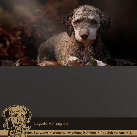
Lagotto Romagnolo
Aktuelle Seite:
Startseite
Welpenentwicklung
A-Wurf
Ihre Zeit bei uns
3.