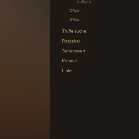
1. Woche
C-Wurf
D-Wurf
Trüffelsuche
Ratgeber
Sehenswert
Kontakt
Links