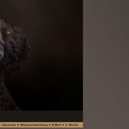
e:
Startseite
Welpenentwicklung
B-Wurf
3. Woche